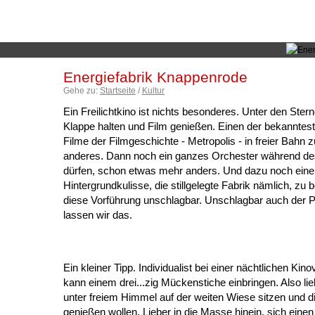
Artikel bearbeiten
Artikel neu
Energiefabrik Knappenrode
Gehe zu:
Startseite
/
Kultur
Ein Freilichtkino ist nichts besonderes. Unter den Ste
Klappe halten und Film genießen. Einen der bekanntest
Filme der Filmgeschichte - Metropolis - in freier Bahn
anderes. Dann noch ein ganzes Orchester während de
dürfen, schon etwas mehr anders. Und dazu noch eine
Hintergrundkulisse, die stillgelegte Fabrik nämlich, zu
diese Vorführung unschlagbar. Unschlagbar auch der Pr
lassen wir das.
Ein kleiner Tipp. Individualist bei einer nächtlichen Kino
kann einem drei...zig Mückenstiche einbringen. Also li
unter freiem Himmel auf der weiten Wiese sitzen und di
genießen wollen. Lieber in die Masse hinein, sich eine