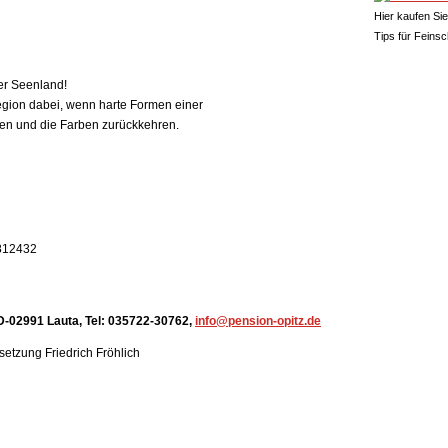
Hier kaufen Sie
Tips für Feins
er Seenland!
gion dabei, wenn harte Formen einer
en und die Farben zurückkehren.
7812432
 D-02991 Lauta, Tel: 035722-30762,
info@pension-opitz.de
msetzung
Friedrich Fröhlich