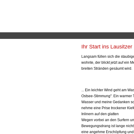
Artikel bearbeiten
Artikel neu
Ihr Start ins Lausitze
Langsam füllen sich die staubi
wohnte, der blickt jetzt auf ein
breiten Stränden gesäumt wird.
... Ein leichter Wind geht am Wa
Ostsee-Stimmung". Ein warmer Ta
Wasser und meine Gedanken sch
nehme eine Prise trockener Kief
Inlinern auf den glatten
Wegen vorbei an den Surfern un
Bewegungsdrang ist lange nicht 
eine angehme Erschöpfung und 