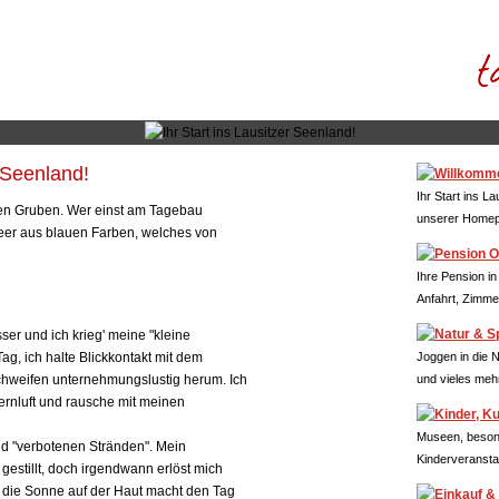
r Seenland!
Ihr Start ins L
gen Gruben. Wer einst am Tagebau
unserer Homep
 Meer aus blauen Farben, welches von
Ihre Pension in
Anfahrt, Zimme
sser und ich krieg' meine "kleine
g, ich halte Blickkontakt mit dem
Joggen in die 
weifen unternehmungslustig herum. Ich
und vieles meh
ernluft und rausche mit meinen
Museen, beson
d "verbotenen Stränden". Mein
Kinderveransta
gestillt, doch irgendwann erlöst mich
die Sonne auf der Haut macht den Tag